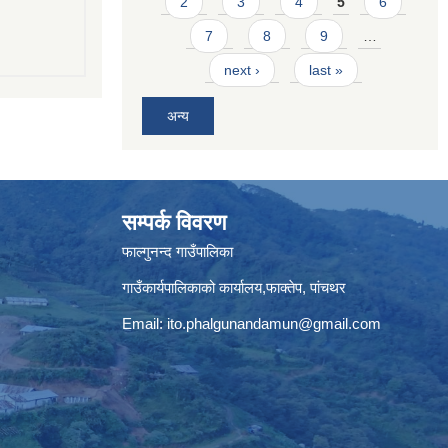
2
3
4
5
6
7
8
9
…
next ›
last »
अन्य
सम्पर्क विवरण
फाल्गुनन्द गाउँपालिका
गाउँकार्यपालिकाको कार्यालय,फाक्तेप, पांचथर
Email:
ito.phalgunandamun@gmail.com