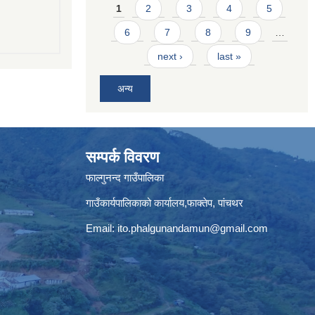
Pages
1
2
3
4
5
6
7
8
9
…
next ›
last »
अन्य
सम्पर्क विवरण
फाल्गुनन्द गाउँपालिका
गाउँकार्यपालिकाको कार्यालय,फाक्तेप, पांचथर
Email:
ito.phalgunandamun@gmail.com