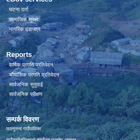
घटना दर्ता
सामाजिक सुरक्षा
नागरिक वडापत्र
Reports
वार्षिक प्रगति प्रतिवेदन
चौमासिक प्रगति प्रतिवेदन
सार्वजनिक सुनुवाई
सार्वजनिक परीक्षण
सम्पर्क विवरण
फाल्गुनन्द गाउँपालिका
गाउँकार्यपालिकाको कार्यालय,फाक्तेप, पांचथर