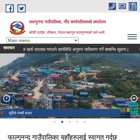
Skip to main content
फाल्गुनन्द गाउँपालिका, गाँउ कार्यपालिकाको कार्यालय
कोशी प्रदेश ,पाँचथर, नेपाल
महागुरु फाल्गुनन्दको कर्म थलो
समाचार
ुको मासिक खर्च उपलब्ध गराउने कार्यविधि अनुरुप नवीकरण गर्ने सम्बन्धि सूचना |
बोलपत
गाउँपालिकाको १९ औं अधिवेशनमा उपस्थित कर्हमचारीरु
गाउँपालिकाको १९ औं अधिवेशनमा उपस्थित जनप्रतिनिधिज्युहरु
फाल्गुनन्द गाउँपालिकाको नयाँ प्रशासकीय भवन
घुर्बिसे पंचमी बजार
राँके बजार
फाल्गुनन्द गाउँपालिका यहाँहरुलाई स्वागत गर्दछ