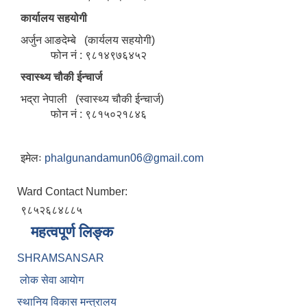
कार्यालय सहयोगी
अर्जुन आङदेम्बे (कार्यलय सहयोगी)
फोन नं : ९८१४९७६४५२
स्वास्थ्य चौकी ईन्चार्ज
भद्रा नेपाली (स्वास्थ्य चौकी ईन्चार्ज)
फोन नं : ९८१५०२१८४६
इमेलः
phalgunandamun06@gmail.com
Ward Contact Number:
९८५२६८४८८५
महत्वपूर्ण लिङ्क
SHRAMSANSAR
लाेक सेवा आयाेग
स्थानिय विकास मन्त्रालय