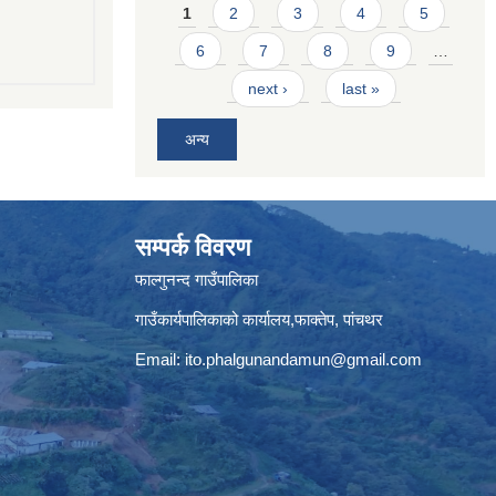
Pages
1
2
3
4
5
6
7
8
9
…
next ›
last »
अन्य
सम्पर्क विवरण
फाल्गुनन्द गाउँपालिका
गाउँकार्यपालिकाको कार्यालय,फाक्तेप, पांचथर
Email:
ito.phalgunandamun@gmail.com