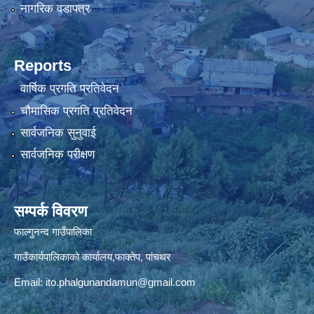
नागरिक वडापत्र
Reports
वार्षिक प्रगति प्रतिवेदन
चौमासिक प्रगति प्रतिवेदन
सार्वजनिक सुनुवाई
सार्वजनिक परीक्षण
सम्पर्क विवरण
फाल्गुनन्द गाउँपालिका
गाउँकार्यपालिकाको कार्यालय,फाक्तेप, पांचथर
Email:
ito.phalgunandamun@gmail.com