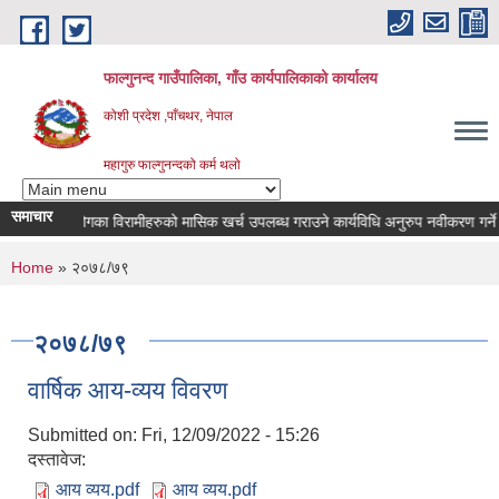
Skip to main content
फाल्गुनन्द गाउँपालिका, गाँउ कार्यपालिकाको कार्यालय
कोशी प्रदेश ,पाँचथर, नेपाल
महागुरु फाल्गुनन्दको कर्म थलो
समाचार
विभिन्न रोगका विरामीहरुको मासिक खर्च उपलब्ध गराउने कार्यविधि अनुरुप नवीकरण गर्ने सम्बन
You are here
Home
» २०७८/७९
२०७८/७९
वार्षिक आय-व्यय विवरण
Submitted on:
Fri, 12/09/2022 - 15:26
दस्तावेज:
आय व्यय.pdf
आय व्यय.pdf