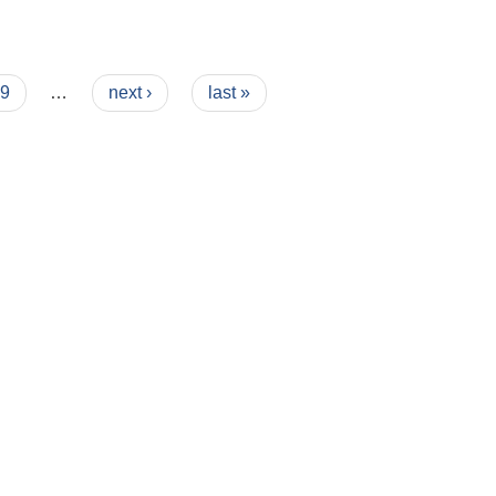
9
…
next ›
last »