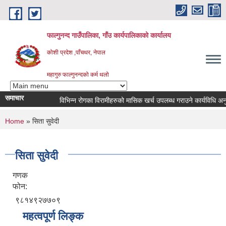
Skip to main content
फाल्गुनन्द गाउँपालिका, गाँउ कार्यपालिकाको कार्यालय
कोशी प्रदेश ,पाँचथर, नेपाल
महागुरु फाल्गुनन्दको कर्म थलो
समाचार
विभिन्न रोगका विरामीहरुको मासिक खर्च उपलब्ध गराउने कार्यविधि अनुरुप 
You are here
Home
» सिता सुवेदी
सिता सुवेदी
गणक
फोन:
९८१४९२७७०९
महत्वपूर्ण लिङ्क