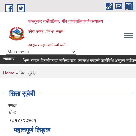
Skip to main content
फाल्गुनन्द गाउँपालिका, गाँउ कार्यपालिकाको कार्यालय
कोशी प्रदेश ,पाँचथर, नेपाल
महागुरु फाल्गुनन्दको कर्म थलो
समाचार
विभिन्न रोगका विरामीहरुको मासिक खर्च उपलब्ध गराउने कार्यविधि अनुरुप नवीकरण गर्न
You are here
Home
» सिता सुवेदी
सिता सुवेदी
गणक
फोन:
९८१४९२७७०९
महत्वपूर्ण लिङ्क