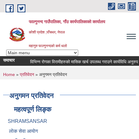
Skip to main content
फाल्गुनन्द गाउँपालिका, गाँउ कार्यपालिकाको कार्यालय
कोशी प्रदेश ,पाँचथर, नेपाल
महागुरु फाल्गुनन्दको कर्म थलो
समाचार
विभिन्न रोगका विरामीहरुको मासिक खर्च उपलब्ध गराउने कार्यविधि अनुरुप नवीकर
You are here
Home
»
प्रतिवेदन
» अनुगमन प्रतिवेदन
अनुगमन प्रतिवेदन
महत्वपूर्ण लिङ्क
SHRAMSANSAR
लाेक सेवा आयाेग