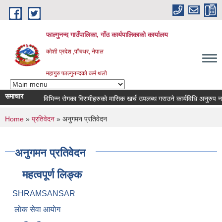
Skip to main content
फाल्गुनन्द गाउँपालिका, गाँउ कार्यपालिकाको कार्यालय
कोशी प्रदेश ,पाँचथर, नेपाल
महागुरु फाल्गुनन्दको कर्म थलो
समाचार
विभिन्न रोगका विरामीहरुको मासिक खर्च उपलब्ध गराउने कार्यविधि अनुरुप नवीकरण
You are here
Home
»
प्रतिवेदन
» अनुगमन प्रतिवेदन
अनुगमन प्रतिवेदन
महत्वपूर्ण लिङ्क
SHRAMSANSAR
लाेक सेवा आयाेग