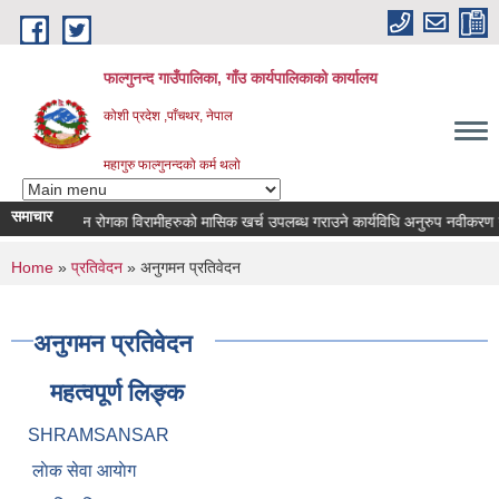
Skip to main content
फाल्गुनन्द गाउँपालिका, गाँउ कार्यपालिकाको कार्यालय
कोशी प्रदेश ,पाँचथर, नेपाल
महागुरु फाल्गुनन्दको कर्म थलो
समाचार
विभिन्न रोगका विरामीहरुको मासिक खर्च उपलब्ध गराउने कार्यविधि अनुरुप नवीकरण गर्ने स
You are here
Home
»
प्रतिवेदन
» अनुगमन प्रतिवेदन
अनुगमन प्रतिवेदन
महत्वपूर्ण लिङ्क
SHRAMSANSAR
लाेक सेवा आयाेग