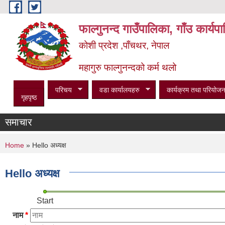
Skip to main content
फाल्गुनन्द गाउँपालिका, गाँउ कार्य
कोशी प्रदेश ,पाँचथर, नेपाल
महागुरु फाल्गुनन्दको कर्म थलो
परिचय
वडा कार्यालयहरु
कार्यक्रम तथा परियोजन
गृहपृष्ठ
समाचार
You are here
Home
» Hello अध्यक्ष
Hello अध्यक्ष
Start
नाम
*