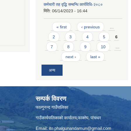
कर्मचारी तह वृद्धि सम्बन्धि कार्यविधि-२०८०
मिति:
06/14/2023 - 16:44
Pages
« first
‹ previous
…
2
3
4
5
6
7
8
9
10
…
next ›
last »
अन्य
सम्पर्क विवरण
फाल्गुनन्द गाउँपालिका
गाउँकार्यपालिकाको कार्यालय,फाक्तेप, पांचथर
Email:
ito.phalgunandamun@gmail.com