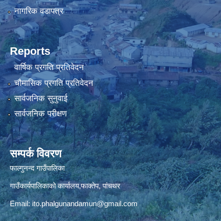
नागरिक वडापत्र
Reports
वार्षिक प्रगति प्रतिवेदन
चौमासिक प्रगति प्रतिवेदन
सार्वजनिक सुनुवाई
सार्वजनिक परीक्षण
सम्पर्क विवरण
फाल्गुनन्द गाउँपालिका
गाउँकार्यपालिकाको कार्यालय,फाक्तेप, पांचथर
Email:
ito.phalgunandamun@gmail.com