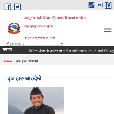
Skip to main content
फाल्गुनन्द गाउँपालिका, गाँउ कार्यपालिकाको कार्यालय
कोशी प्रदेश ,पाँचथर, नेपाल
महागुरु फाल्गुनन्दको कर्म थलो
समाचार
विभिन्न रोगका विरामीहरुको मासिक खर्च उपलब्ध गराउने कार्यविधि अनुरुप न
You are here
Home
» वृज हाङ आङदेम्बे
वृज हाङ आङदेम्बे