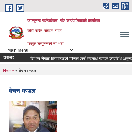
Skip to main content
फाल्गुनन्द गाउँपालिका, गाँउ कार्यपालिकाको कार्यालय
कोशी प्रदेश ,पाँचथर, नेपाल
महागुरु फाल्गुनन्दको कर्म थलो
समाचार
विभिन्न रोगका विरामीहरुको मासिक खर्च उपलब्ध गराउने कार्यविधि अनुरुप नवी
You are here
Home
» बेचन मण्डल
बेचन मण्डल