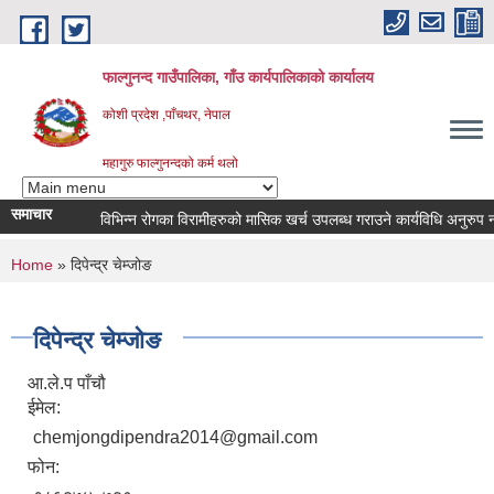
Skip to main content
फाल्गुनन्द गाउँपालिका, गाँउ कार्यपालिकाको कार्यालय
कोशी प्रदेश ,पाँचथर, नेपाल
महागुरु फाल्गुनन्दको कर्म थलो
समाचार
विभिन्न रोगका विरामीहरुको मासिक खर्च उपलब्ध गराउने कार्यविधि अनुरुप नवीकरण
You are here
Home
» दिपेन्द्र चेम्जोङ
दिपेन्द्र चेम्जोङ
आ.ले.प पाँचौ
ईमेल:
chemjongdipendra2014@gmail.com
फोन: