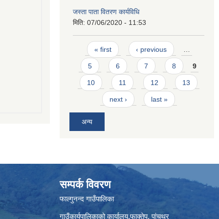
जस्ता पाता वितरण कार्यविधि
मिति:
07/06/2020 - 11:53
Pages
« first
‹ previous
…
5
6
7
8
9
10
11
12
13
next ›
last »
अन्य
सम्पर्क विवरण
फाल्गुनन्द गाउँपालिका
गाउँकार्यपालिकाको कार्यालय,फाक्तेप, पांचथर