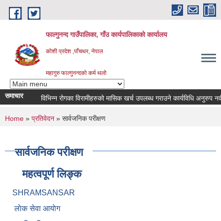
Skip to main content
फाल्गुनन्द गाउँपालिका, गाँउ कार्यपालिकाको कार्यालय
कोशी प्रदेश ,पाँचथर, नेपाल
महागुरु फाल्गुनन्दको कर्म थलो
समाचार
विभिन्न रोगका विरामीहरुको मासिक खर्च उपलब्ध गराउने कार्यविधि अनुरुप नवीकरण
You are here
Home
»
प्रतिवेदन
» सार्वजनिक परीक्षण
सार्वजनिक परीक्षण
महत्वपूर्ण लिङ्क
SHRAMSANSAR
लाेक सेवा आयाेग