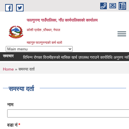
Skip to main content
फाल्गुनन्द गाउँपालिका, गाँउ कार्यपालिकाको कार्यालय
कोशी प्रदेश ,पाँचथर, नेपाल
महागुरु फाल्गुनन्दको कर्म थलो
समाचार
विभिन्न रोगका विरामीहरुको मासिक खर्च उपलब्ध गराउने कार्यविधि अनुरुप नवीकरण ग
You are here
Home
» समस्या दर्ता
समस्या दर्ता
नाम
वडा नं
*