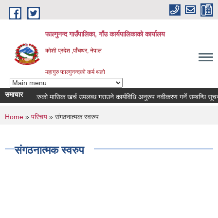
Skip to main content
फाल्गुनन्द गाउँपालिका, गाँउ कार्यपालिकाको कार्यालय
कोशी प्रदेश ,पाँचथर, नेपाल
महागुरु फाल्गुनन्दको कर्म थलो
समाचार
गका विरामीहरुको मासिक खर्च उपलब्ध गराउने कार्यविधि अनुरुप नवीकरण गर्ने सम्बन्धि सूचना |
You are here
Home
»
परिचय
» संगठनात्मक स्वरुप
संगठनात्मक स्वरुप