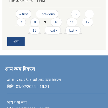
मिति:
07/06/2020 - 11:53
Pages
« first
‹ previous
…
5
6
7
8
9
10
11
12
13
next ›
last »
अन्य
आय व्यय विवरण
आ.व. २०७९/८० को आय व्यय विवरण
मिति:
01/02/2024 - 16:21
आय तथा व्यय