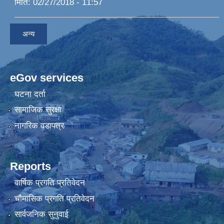
मिति:
02/27/2018 - 11:57
अन्य
eGov services
घटना दर्ता
सामाजिक सुरक्षा
नागरिक वडापत्र
Reports
वार्षिक प्रगति प्रतिवेदन
चौमासिक प्रगति प्रतिवेदन
सार्वजनिक सुनुवाई