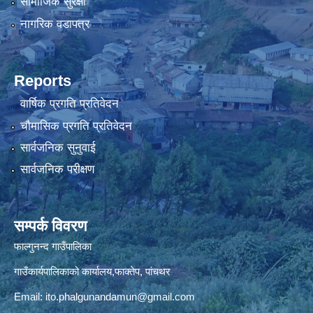
सामाजिक सुरक्षा
नागरिक वडापत्र
Reports
वार्षिक प्रगति प्रतिवेदन
चौमासिक प्रगति प्रतिवेदन
सार्वजनिक सुनुवाई
सार्वजनिक परीक्षण
सम्पर्क विवरण
फाल्गुनन्द गाउँपालिका
गाउँकार्यपालिकाको कार्यालय,फाक्तेप, पांचथर
Email:
ito.phalgunandamun@gmail.com