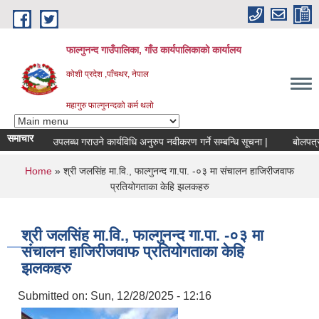
Skip to main content
फाल्गुनन्द गाउँपालिका, गाँउ कार्यपालिकाको कार्यालय
कोशी प्रदेश ,पाँचथर, नेपाल
महागुरु फाल्गुनन्दको कर्म थलो
समाचार
सिक खर्च उपलब्ध गराउने कार्यविधि अनुरुप नवीकरण गर्ने सम्बन्धि सूचना |
बोलपत्र स्
You are here
Home
» श्री जलसिंह मा.वि., फाल्गुनन्द गा.पा. -०३ मा संचालन हाजिरीजवाफ
प्रतियोगताका केहि झलकहरु
श्री जलसिंह मा.वि., फाल्गुनन्द गा.पा. -०३ मा
संचालन हाजिरीजवाफ प्रतियोगताका केहि
झलकहरु
Submitted on:
Sun, 12/28/2025 - 12:16