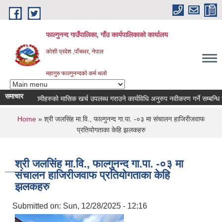
Skip to main content
फाल्गुनन्द गाउँपालिका, गाँउ कार्यपालिकाको कार्यालय
कोशी प्रदेश ,पाँचथर, नेपाल
महागुरु फाल्गुनन्दको कर्म थलो
समाचार
 रोगका विरामीहरुको मासिक खर्च उपलब्ध गराउने कार्यविधि अनुरुप नवीकरण गर्ने सम्बन्धि सूचना
You are here
Home
» श्री जलसिंह मा.वि., फाल्गुनन्द गा.पा. -०३ मा संचालन हाजिरीजवाफ
प्रतियोगताका केहि झलकहरु
श्री जलसिंह मा.वि., फाल्गुनन्द गा.पा. -०३ मा
संचालन हाजिरीजवाफ प्रतियोगताका केहि
झलकहरु
Submitted on:
Sun, 12/28/2025 - 12:16