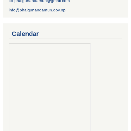
ito.phalgunandamun@gmail.com
info@phalgunandamun.gov.np
Calendar