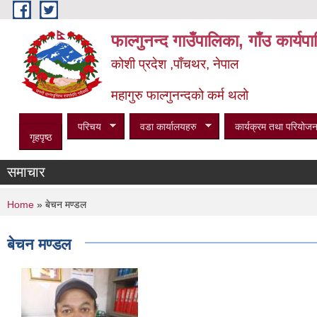
Skip to main content
फाल्गुनन्द गाउँपालिका, गाँउ कार्य
कोशी प्रदेश ,पाँचथर, नेपाल
महागुरु फाल्गुनन्दको कर्म थलो
परिचय
वडा कार्यालयहरु
कार्यक्रम तथा परियोजन
गृहपृष्ठ
समाचार
You are here
Home
» बेचन मण्डल
बेचन मण्डल