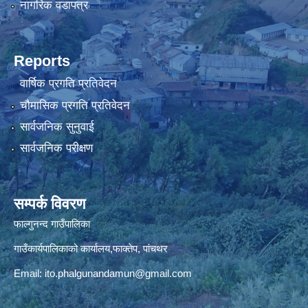
नागरिक वडापत्र
Reports
वार्षिक प्रगति प्रतिवेदन
चौमासिक प्रगति प्रतिवेदन
सार्वजनिक सुनुवाई
सार्वजनिक परीक्षण
सम्पर्क विवरण
फाल्गुनन्द गाउँपालिका
गाउँकार्यपालिकाको कार्यालय,फाक्तेप, पांचथर
Email:
ito.phalgunandamun@gmail.com