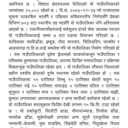
अवस्थित छ । विशाल क्षेत्रफलमा फैलिएको यो गाउँपालिकाको
जनसंख्या २५,००० रहेको छ । वि.सं. २०७३÷११÷२७ गते राजपत्रमा
सुचना प्रकाशित भएसँगै र पछिल्ला सचिवस्तरीय निर्णयसँगै देशका
विभिन्न ७५३ वटा स्थानीय तह भएसँगै यो गाउँपालिका पनि अस्तित्वमा
आएको छ । स्थानीयवासीहरुलाई सर्वसुलभ ढंगले सेवा उपलब्ध गराउन
यो गाउँपालिकालाई जम्मा ७ वटा वडामा विभाजन गरिएको छ ।
साविकका नवमीडाँडा, इम्बुङ, पौवा सारताप, चिलिङदिन, फाक्तेप र
आङसराङ गा.वि.स.लाई समावेश गरि यो गाउँपालिका निर्माण गरिएको हो
। यस गाउँपालिकाको पूर्वमा ईलामको फाकफोकथुम गाउँपालिका र
पश्चिममा कुम्मायक गाउँपालिका, उत्तरमा फिदिम नगरपालिका र दक्षिणमा
मिक्लाजुङ गाउँपालिका रहेका छन् । यो गाउँपालिका पाँचथर जिल्लाको
दक्षीण पश्चीम क्षेत्रको दुर्गम स्थानमा रहेको गाउँपालिका हो । यस
गाउँपालिकामा ५५ प्रतिशत लिम्बु १५ प्रतिशत क्षेत्री बाहुन १०
प्रतिशत राई १० प्रतिशत तामाड्ढ ५ प्रतिशत दलित १ प्रतिशत
सुनुवार १ प्रतिशत मगर १ प्रतिशत नेवार तथा २ प्रतिशात माझी,
कुमाल लगायतका अल्पसङख्यक र अन्य जातीको बसोबास रहेको छ ।
यो गाउँपालिका सदरमुकाम फिदिम देखी लगभग १५ कि.मि. टाढा रहेको
छ । यो लब्रेकुटी, सिलौटी डाडा, पौवाभञ्ज्याङ, तिजोक डाँडा,
नाम्तोक डाँडा, सुकेपोखरी लगायत अन्य थुप्रै प्राकृतिक तथा
नाम्सामी–केसामी, युमा माङहिम, सिंहदेवी मन्दिर, निवुखोला स्थित