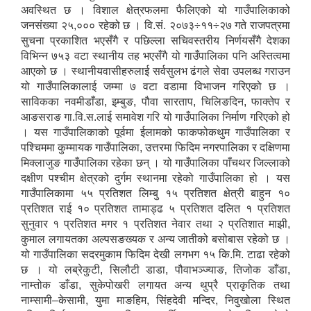
अवस्थित छ । विशाल क्षेत्रफलमा फैलिएको यो गाउँपालिकाको
जनसंख्या २५,००० रहेको छ । वि.सं. २०७३÷११÷२७ गते राजपत्रमा
सुचना प्रकाशित भएसँगै र पछिल्ला सचिवस्तरीय निर्णयसँगै देशका
विभिन्न ७५३ वटा स्थानीय तह भएसँगै यो गाउँपालिका पनि अस्तित्वमा
आएको छ । स्थानीयवासीहरुलाई सर्वसुलभ ढंगले सेवा उपलब्ध गराउन
यो गाउँपालिकालाई जम्मा ७ वटा वडामा विभाजन गरिएको छ ।
साविकका नवमीडाँडा, इम्बुङ, पौवा सारताप, चिलिङदिन, फाक्तेप र
आङसराङ गा.वि.स.लाई समावेश गरि यो गाउँपालिका निर्माण गरिएको हो
। यस गाउँपालिकाको पूर्वमा ईलामको फाकफोकथुम गाउँपालिका र
पश्चिममा कुम्मायक गाउँपालिका, उत्तरमा फिदिम नगरपालिका र दक्षिणमा
मिक्लाजुङ गाउँपालिका रहेका छन् । यो गाउँपालिका पाँचथर जिल्लाको
दक्षीण पश्चीम क्षेत्रको दुर्गम स्थानमा रहेको गाउँपालिका हो । यस
गाउँपालिकामा ५५ प्रतिशत लिम्बु १५ प्रतिशत क्षेत्री बाहुन १०
प्रतिशत राई १० प्रतिशत तामाड्ढ ५ प्रतिशत दलित १ प्रतिशत
सुनुवार १ प्रतिशत मगर १ प्रतिशत नेवार तथा २ प्रतिशात माझी,
कुमाल लगायतका अल्पसङख्यक र अन्य जातीको बसोबास रहेको छ ।
यो गाउँपालिका सदरमुकाम फिदिम देखी लगभग १५ कि.मि. टाढा रहेको
छ । यो लब्रेकुटी, सिलौटी डाडा, पौवाभञ्ज्याङ, तिजोक डाँडा,
नाम्तोक डाँडा, सुकेपोखरी लगायत अन्य थुप्रै प्राकृतिक तथा
नाम्सामी–केसामी, युमा माङहिम, सिंहदेवी मन्दिर, निवुखोला स्थित