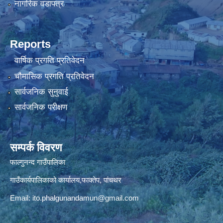
नागरिक वडापत्र
Reports
वार्षिक प्रगति प्रतिवेदन
चौमासिक प्रगति प्रतिवेदन
सार्वजनिक सुनुवाई
सार्वजनिक परीक्षण
सम्पर्क विवरण
फाल्गुनन्द गाउँपालिका
गाउँकार्यपालिकाको कार्यालय,फाक्तेप, पांचथर
Email:
ito.phalgunandamun@gmail.com