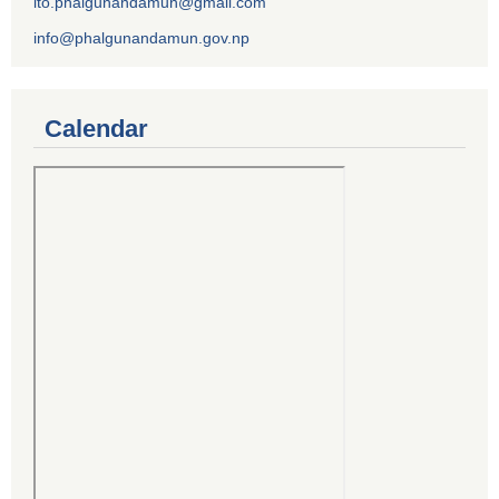
ito.phalgunandamun@gmail.com
info@phalgunandamun.gov.np
Calendar