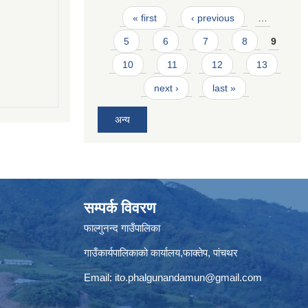
Pages
« first
‹ previous
…
5
6
7
8
9
10
11
12
13
next ›
last »
अन्य
सम्पर्क विवरण
फाल्गुनन्द गाउँपालिका
गाउँकार्यपालिकाको कार्यालय,फाक्तेप, पांचथर
Email:
ito.phalgunandamun@gmail.com