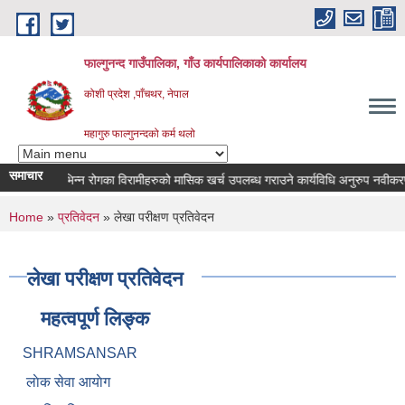
Skip to main content
फाल्गुनन्द गाउँपालिका, गाँउ कार्यपालिकाको कार्यालय
कोशी प्रदेश ,पाँचथर, नेपाल
महागुरु फाल्गुनन्दको कर्म थलो
समाचार
विभिन्न रोगका विरामीहरुको मासिक खर्च उपलब्ध गराउने कार्यविधि अनुरुप नवीकरण गर्न
You are here
Home
»
प्रतिवेदन
» लेखा परीक्षण प्रतिवेदन
लेखा परीक्षण प्रतिवेदन
महत्वपूर्ण लिङ्क
SHRAMSANSAR
लाेक सेवा आयाेग