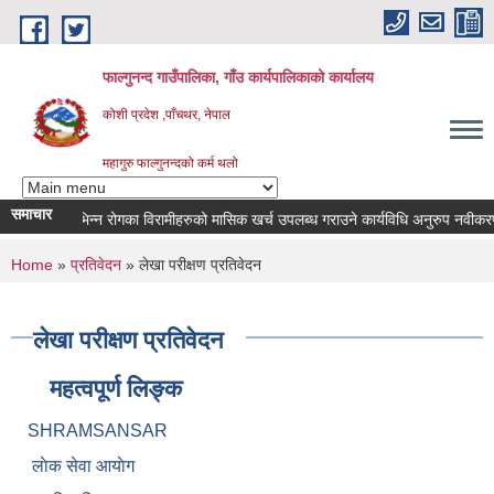
Skip to main content
फाल्गुनन्द गाउँपालिका, गाँउ कार्यपालिकाको कार्यालय
कोशी प्रदेश ,पाँचथर, नेपाल
महागुरु फाल्गुनन्दको कर्म थलो
समाचार
विभिन्न रोगका विरामीहरुको मासिक खर्च उपलब्ध गराउने कार्यविधि अनुरुप नवीकरण गर्न
You are here
Home
»
प्रतिवेदन
» लेखा परीक्षण प्रतिवेदन
लेखा परीक्षण प्रतिवेदन
महत्वपूर्ण लिङ्क
SHRAMSANSAR
लाेक सेवा आयाेग