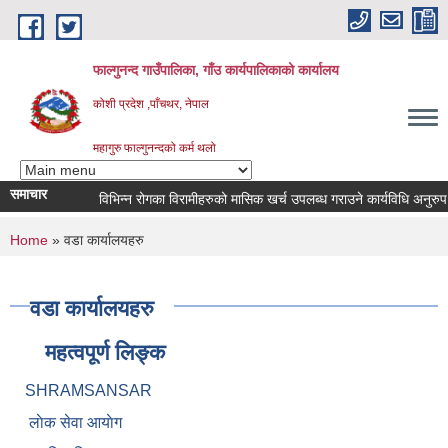
Skip to main content
फाल्गुनन्द गाउँपालिका, गाँउ कार्यपालिकाको कार्यालय
कोशी प्रदेश ,पाँचथर, नेपाल
महागुरु फाल्गुनन्दको कर्म थलो
समाचार
विभिन्न रोगका विरामीहरुको मासिक खर्च उपलब्ध गराउने कार्यविधि अनुरुप नवीक
You are here
Home
» वडा कार्यालयहरु
वडा कार्यालयहरु
महत्वपूर्ण लिङ्क
SHRAMSANSAR
लाेक सेवा आयाेग