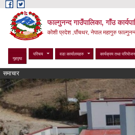
Skip to main content
फाल्गुनन्द गाउँपालिका, गाँउ कार्य
कोशी प्रदेश ,पाँचथर, नेपाल
महागुरु फाल्गुन
परिचय
वडा कार्यालयहरु
कार्यक्रम तथा परियोजन
गृहपृष्ठ
समाचार