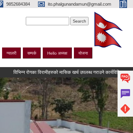
9852684384
ito.phalgunandamun@gmail.com
Search form
Search
ग्यालरी
सम्पर्क
Hello अध्यक्ष
योजना
िन्न रोगका विरामीहरुको मासिक खर्च उपलब्ध गराउने कार्यविधि अनुरुप नवीकरण गर्ने