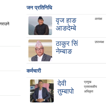
जन प्रतिनिधि
वृज हाङ
अध्यक्ष
गराउने
आङदेम्बे
ठाकुर सिं
उपाध्यक्ष
नेम्बाङ
कर्मचारी
देवी
प्रमुख
प्रशासकीय
तुम्बापो
अधिकृत