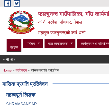
Skip to main content
फाल्गुनन्द गाउँपालिका, गाँउ कार्य
कोशी प्रदेश ,पाँचथर, नेपाल
महागुरु फाल्गुनन्दको कर्म थलो
परिचय
वडा कार्यालयहरु
कार्यक्रम तथा परियोजन
गृहपृष्ठ
समाचार
You are here
Home
»
प्रतिवेदन
» मासिक प्रगति प्रतिवेदन
मासिक प्रगति प्रतिवेदन
महत्वपूर्ण लिङ्क
SHRAMSANSAR