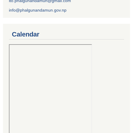
ito.phalgunandamun@gmail.com
info@phalgunandamun.gov.np
Calendar