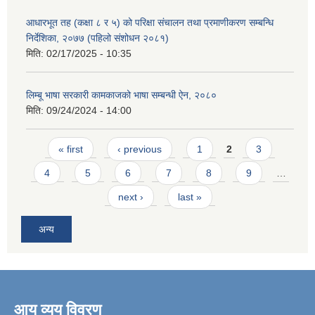
आधारभूत तह (कक्षा ८ र ५) को परिक्षा संचालन तथा प्रमाणीकरण सम्बन्धि
निर्देशिका, २०७७ (पहिलो संशोधन २०८१)
मिति:
02/17/2025 - 10:35
लिम्बू भाषा सरकारी कामकाजको भाषा सम्बन्धी ऐन, २०८०
मिति:
09/24/2024 - 14:00
Pages
« first
‹ previous
1
2
3
4
5
6
7
8
9
…
next ›
last »
अन्य
आय व्यय विवरण