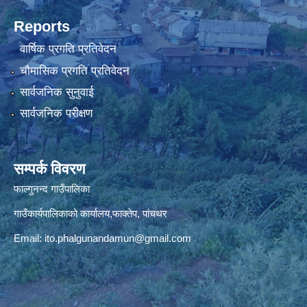
Reports
वार्षिक प्रगति प्रतिवेदन
चौमासिक प्रगति प्रतिवेदन
सार्वजनिक सुनुवाई
सार्वजनिक परीक्षण
सम्पर्क विवरण
फाल्गुनन्द गाउँपालिका
गाउँकार्यपालिकाको कार्यालय,फाक्तेप, पांचथर
Email:
ito.phalgunandamun@gmail.com