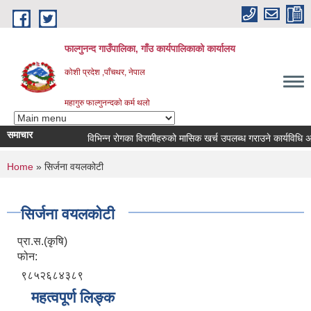
Skip to main content
फाल्गुनन्द गाउँपालिका, गाँउ कार्यपालिकाको कार्यालय
कोशी प्रदेश ,पाँचथर, नेपाल
महागुरु फाल्गुनन्दको कर्म थलो
समाचार
विभिन्न रोगका विरामीहरुको मासिक खर्च उपलब्ध गराउने कार्यविधि अनुरु
You are here
Home
» सिर्जना वयलकोटी
सिर्जना वयलकोटी
प्रा.स.(कृषि)
फोन:
९८५२६८४३८९
महत्वपूर्ण लिङ्क