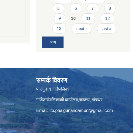
5
6
7
8
9
10
11
12
13
next ›
last »
अन्य
सम्पर्क विवरण
फाल्गुनन्द गाउँपालिका
गाउँकार्यपालिकाको कार्यालय,फाक्तेप, पांचथर
Email:
ito.phalgunandamun@gmail.com