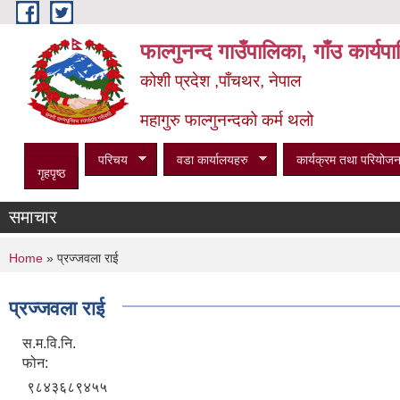
Skip to main content
फाल्गुनन्द गाउँपालिका, गाँउ कार्य
कोशी प्रदेश ,पाँचथर, नेपाल
महागुरु फाल्गुनन्दको कर्म थलो
परिचय
वडा कार्यालयहरु
कार्यक्रम तथा परियोजन
गृहपृष्ठ
समाचार
You are here
Home
» प्रज्जवला राई
प्रज्जवला राई
स.म.वि.नि.
फोन:
९८४३६८९४५५