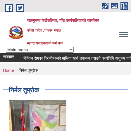
Skip to main content
फाल्गुनन्द गाउँपालिका, गाँउ कार्यपालिकाको कार्यालय
कोशी प्रदेश ,पाँचथर, नेपाल
महागुरु फाल्गुनन्दको कर्म थलो
समाचार
विभिन्न रोगका विरामीहरुको मासिक खर्च उपलब्ध गराउने कार्यविधि अनुरुप नवीकरण ग
You are here
Home
» निर्मल तुम्रोक
निर्मल तुम्रोक