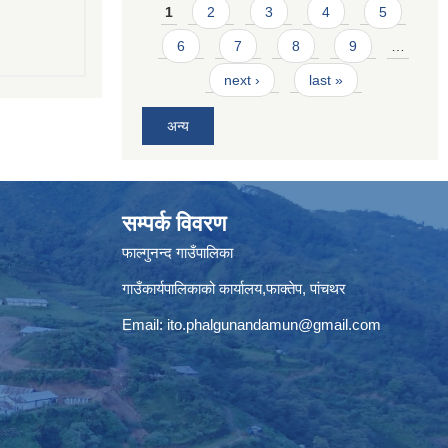
Pages
1
2
3
4
5
6
7
8
9
…
next ›
last »
अन्य
सम्पर्क विवरण
फाल्गुनन्द गाउँपालिका
गाउँकार्यपालिकाको कार्यालय,फाक्तेप, पांचथर
Email:
ito.phalgunandamun@gmail.com