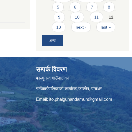
5
6
7
8
9
10
11
12
13
next ›
last »
अन्य
सम्पर्क विवरण
फाल्गुनन्द गाउँपालिका
गाउँकार्यपालिकाको कार्यालय,फाक्तेप, पांचथर
Email:
ito.phalgunandamun@gmail.com