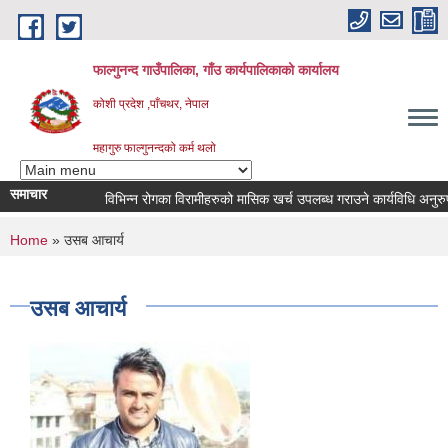
Skip to main content
फाल्गुनन्द गाउँपालिका, गाँउ कार्यपालिकाको कार्यालय
कोशी प्रदेश ,पाँचथर, नेपाल
महागुरु फाल्गुनन्दको कर्म थलो
समाचार
विभिन्न रोगका विरामीहरुको मासिक खर्च उपलब्ध गराउने कार्यविधि अनुरुप नवी
You are here
Home
» उसब आचार्य
उसब आचार्य