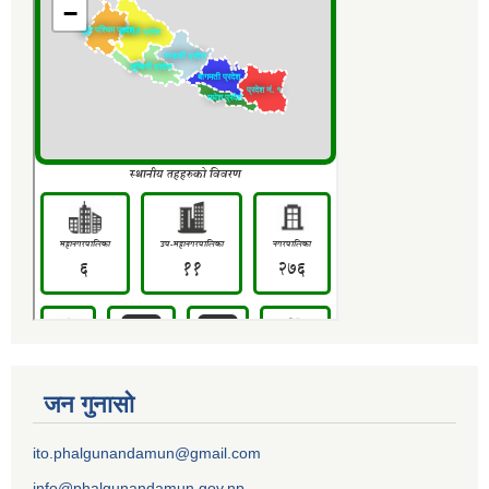
जन गुनासो
ito.phalgunandamun@gmail.com
info@phalgunandamun.gov.np