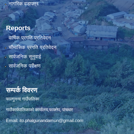
नागरिक वडापत्र
Reports
वार्षिक प्रगति प्रतिवेदन
चौमासिक प्रगति प्रतिवेदन
सार्वजनिक सुनुवाई
सार्वजनिक परीक्षण
सम्पर्क विवरण
फाल्गुनन्द गाउँपालिका
गाउँकार्यपालिकाको कार्यालय,फाक्तेप, पांचथर
Email:
ito.phalgunandamun@gmail.com