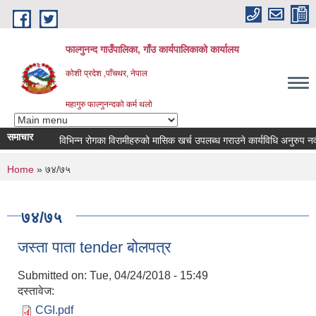
Skip to main content
फाल्गुनन्द गाउँपालिका, गाँउ कार्यपालिकाको कार्यालय
कोशी प्रदेश ,पाँचथर, नेपाल
महागुरु फाल्गुनन्दको कर्म थलो
समाचार
विभिन्न रोगका विरामीहरुको मासिक खर्च उपलब्ध गराउने कार्यविधि अनुरुप नवीकरण
You are here
Home
» ७४/७५
७४/७५
जस्ता पाता tender बोलपत्र
Submitted on:
Tue, 04/24/2018 - 15:49
दस्तावेज:
CGI.pdf